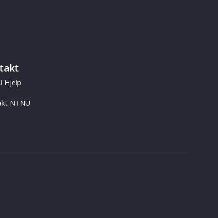
takt
 Hjelp
akt NTNU