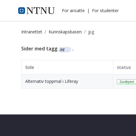
i.ntnu.no
For ansatte
|
For studenter
Intranettet
Kunnskapsbasen
jpg
Kunnskapsbasen
Sider med tagg
.
jpg
Side
status
Alternativ toppmal i Liferay
Godkjent