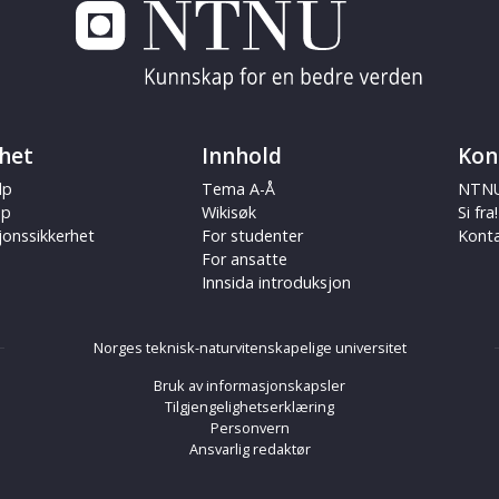
het
Innhold
Kon
lp
Tema A-Å
NTNU
ap
Wikisøk
Si fra!
jonssikkerhet
For studenter
Kont
For ansatte
Innsida introduksjon
Norges teknisk-naturvitenskapelige universitet
Bruk av informasjonskapsler
Tilgjengelighetserklæring
Personvern
Ansvarlig redaktør