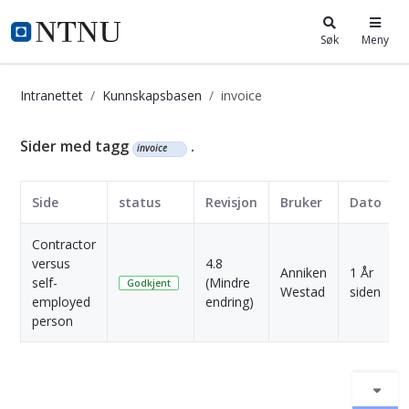
i.ntnu.no
Søk
Meny
Intranettet
Kunnskapsbasen
invoice
Kunnskapsbasen
Sider med tagg
.
invoice
Side
status
Revisjon
Bruker
Dato
Contractor
versus
4.8
Anniken
1 År
self-
(Mindre
Godkjent
Westad
siden
employed
endring)
person