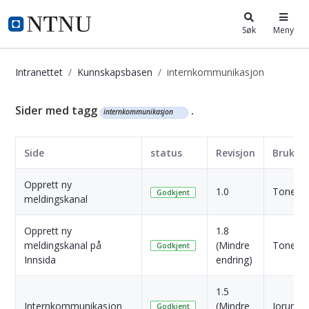
i.ntnu.no
Søk
Meny
Intranettet
Kunnskapsbasen
internkommunikasjon
Kunnskapsbasen
Sider med tagg
.
internkommunikasjon
Side
status
Revisjon
Bruker
Opprett ny
1.0
Tone Kv
Godkjent
meldingskanal
Opprett ny
1.8
meldingskanal på
(Mindre
Tone Kv
Godkjent
Innsida
endring)
1.5
Internkommunikasjon
(Mindre
Jorunn 
Godkjent