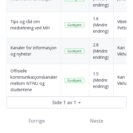
endring)
1.6
Tips og råd om
Vibeke 
(Mindre
Godkjent
medvirkning ved MH
Petters
endring)
2.8
Kanaler for informasjon
Kari
(Mindre
Godkjent
og nyheter
Vikham
endring)
Offisielle
1.5
kommunikasjonskanaler
Kari
(Mindre
Godkjent
mellom NTNU og
Vikham
endring)
studentene
Side 1 av 1
Forrige
Neste