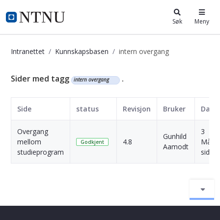
i.ntnu.no
Søk
Meny
Intranettet
Kunnskapsbasen
intern overgang
Kunnskapsbasen
Sider med tagg
.
intern overgang
Side
status
Revisjon
Bruker
Dato
Overgang
3
Gunhild
mellom
4.8
Måne
Godkjent
Aamodt
studieprogram
siden