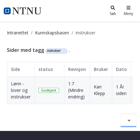
i.ntnu.no
Søk
Meny
Intranettet
Kunnskapsbasen
instrukser
Kunnskapsbasen
Sider med tagg
.
instrukser
Side
status
Revisjon
Bruker
Dato
Lønn -
1.7
Kari
1 År
lover og
(Mindre
Sk
Godkjent
Klepp
siden
instrukser
endring)