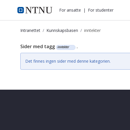
i.ntnu.no
For ansatte
|
For studenter
Intranettet
Kunnskapsbasen
inntekter
Kunnskapsbasen
Sider med tagg
.
inntekter
Det finnes ingen sider med denne kategorien.