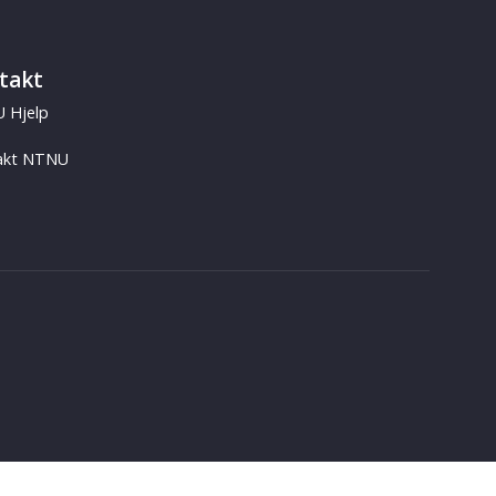
takt
 Hjelp
akt NTNU