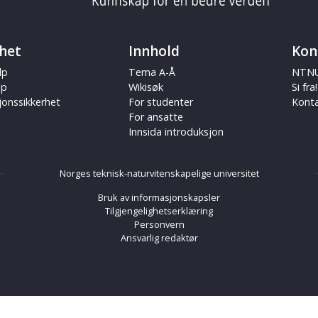
het
Innhold
Kon
lp
Tema A-Å
NTNU
ap
Wikisøk
Si fra!
jonssikkerhet
For studenter
Kont
For ansatte
Innsida introduksjon
Norges teknisk-naturvitenskapelige universitet
Bruk av informasjonskapsler
Tilgjengelighetserklæring
Personvern
Ansvarlig redaktør