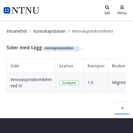
i.ntnu.no
Søk
Meny
Intranettet
Kunnskapsbasen
innovasjonskomiteen
Kunnskapsbasen
Sider med tagg
.
innovasjonskomiteen
Side
status
Revisjon
Bruker
Innovasjonskomitéen
1.0
Migrert
Godkjent
ved IV