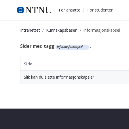
i.ntnu.no
For ansatte
|
For studenter
Intranettet
Kunnskapsbasen
informasjonskapsel
Kunnskapsbasen
Sider med tagg
.
informasjonskapsel
Side
Slik kan du slette informasjonskapsler