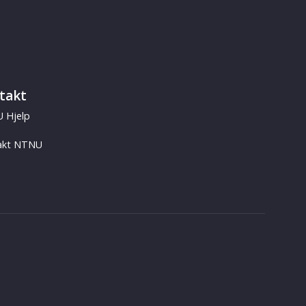
takt
 Hjelp
akt NTNU