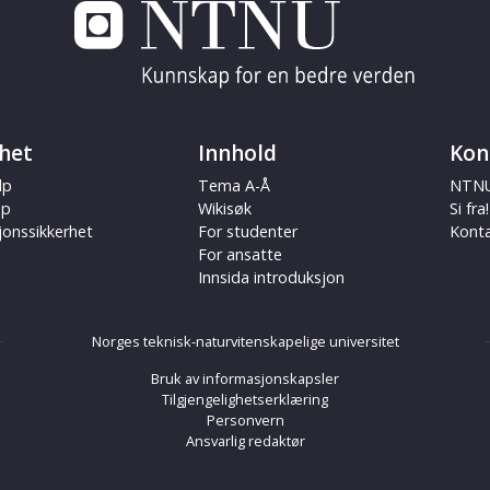
het
Innhold
Kon
lp
Tema A-Å
NTNU
ap
Wikisøk
Si fra!
jonssikkerhet
For studenter
Kont
For ansatte
Innsida introduksjon
Norges teknisk-naturvitenskapelige universitet
Bruk av informasjonskapsler
Tilgjengelighetserklæring
Personvern
Ansvarlig redaktør