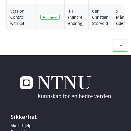
Version
1.1
Carl
5
Control
(Mindre
Christian
Månede
Godkjent
with Git
endring)
Storvold
siden
Sikkerhet
Akutt hjelp