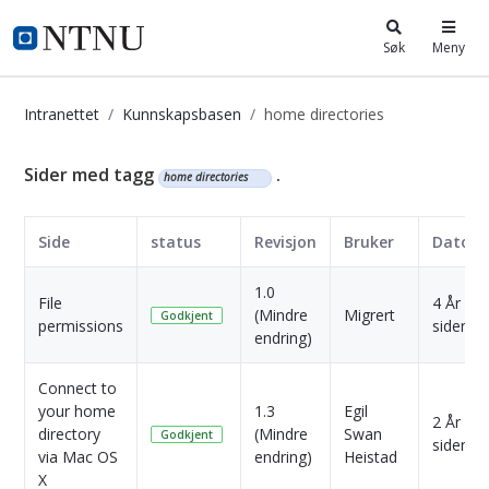
i.ntnu.no
Søk
Meny
Intranettet
Kunnskapsbasen
home directories
Kunnskapsbasen
Sider med tagg
.
home directories
Side
status
Revisjon
Bruker
Dato
1.0
File
4 År
(Mindre
Migrert
Godkjent
permissions
siden
endring)
Connect to
your home
1.3
Egil
2 År
directory
(Mindre
Swan
Godkjent
siden
via Mac OS
endring)
Heistad
X