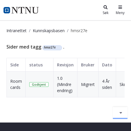
i.ntnu.no
Søk
Meny
Intranettet
Kunnskapsbasen
hmsr27e
Kunnskapsbasen
Sider med tagg
.
hmsr27e
Side
status
Revisjon
Bruker
Dato
1.0
Room
4 År
(Mindre
Migrert
Skriv 
Godkjent
cards
siden
endring)