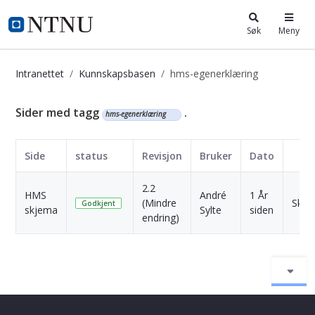
i.ntnu.no
Søk
Meny
Intranettet
Kunnskapsbasen
hms-egenerklæring
Kunnskapsbasen
Sider med tagg
.
hms-egenerklæring
Side
status
Revisjon
Bruker
Dato
2.2
HMS
André
1 År
(Mindre
Skriv
Godkjent
skjema
Sylte
siden
endring)