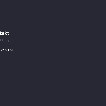
takt
 Hjelp
akt NTNU