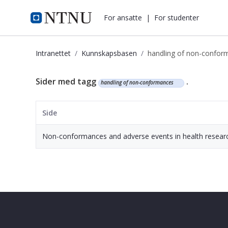
i.ntnu.no
For ansatte
|
For studenter
Intranettet
Kunnskapsbasen
handling of non-confor
Kunnskapsbasen
Sider med tagg
.
handling of non-conformances
Side
Non-conformances and adverse events in health resear