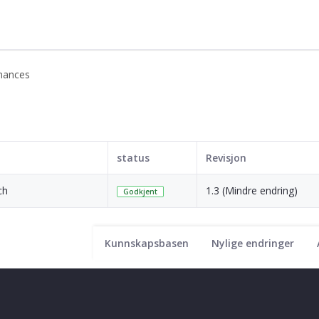
mances
status
Revisjon
ch
1.3 (Mindre endring)
Godkjent
Kunnskapsbasen
Nylige endringer