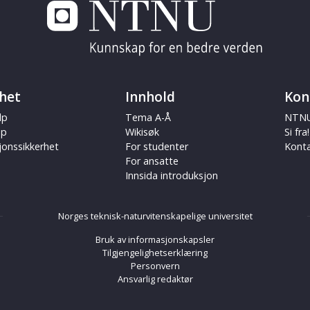
het
Innhold
Kon
lp
Tema A-Å
NTNU
ap
Wikisøk
Si fra!
jonssikkerhet
For studenter
Kont
For ansatte
Innsida introduksjon
Norges teknisk-naturvitenskapelige universitet
Bruk av informasjonskapsler
Tilgjengelighetserklæring
Personvern
Ansvarlig redaktør