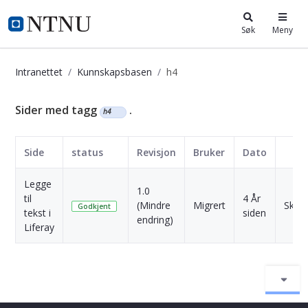
i.ntnu.no
Søk
Meny
Intranettet
Kunnskapsbasen
h4
Kunnskapsbasen
Sider med tagg
.
h4
Side
status
Revisjon
Bruker
Dato
Legge
1.0
til
4 År
(Mindre
Migrert
Skriv
Godkjent
tekst i
siden
endring)
Liferay