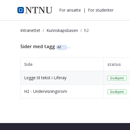
i.ntnu.no
For ansatte
|
For studenter
Intranettet
Kunnskapsbasen
h2
Kunnskapsbasen
Sider med tagg
.
h2
Side
status
Legge til tekst i Liferay
Godkjent
H2 - Undervisningsrom
Godkjent