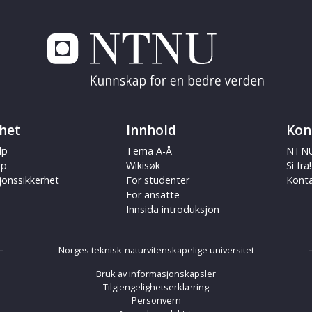
het
Innhold
Kon
lp
Tema A-Å
NTNU
ap
Wikisøk
Si fra!
jonssikkerhet
For studenter
Kont
For ansatte
Innsida introduksjon
Norges teknisk-naturvitenskapelige universitet
Bruk av informasjonskapsler
Tilgjengelighetserklæring
Personvern