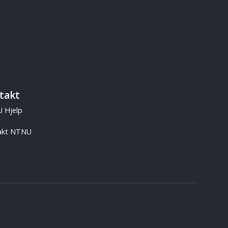
takt
 Hjelp
akt NTNU