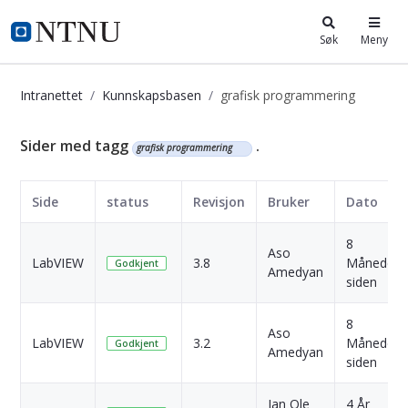
i.ntnu.no
Søk
Meny
Intranettet
Kunnskapsbasen
grafisk programmering
Kunnskapsbasen
Sider med tagg
.
grafisk programmering
Side
status
Revisjon
Bruker
Dato
8
Aso
LabVIEW
3.8
Måneder
Godkjent
Amedyan
siden
8
Aso
LabVIEW
3.2
Måneder
Godkjent
Amedyan
siden
Jan Ole
4 År