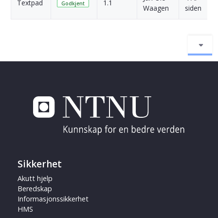
Textpad
1.1
Godkjent
Waagen
siden
Sikkerhet
Akutt hjelp
Beredskap
Informasjonssikkerhet
HMS