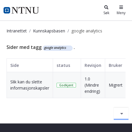
i.ntnu.no
Søk
Meny
Intranettet
Kunnskapsbasen
google analytics
Kunnskapsbasen
Sider med tagg
.
google analytics
Side
status
Revisjon
Bruker
1.0
Slik kan du slette
4
(Mindre
Migrert
Godkjent
informasjonskapsler
s
endring)