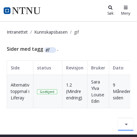
i.ntnu.no
Søk
Meny
Intranettet
Kunnskapsbasen
gif
Kunnskapsbasen
Sider med tagg
.
gif
Side
status
Revisjon
Bruker
Dato
Sara
Alternativ
1.2
9
Ylva
toppmal i
(Mindre
Måneder
Godkjent
Louise
Liferay
endring)
siden
Edin