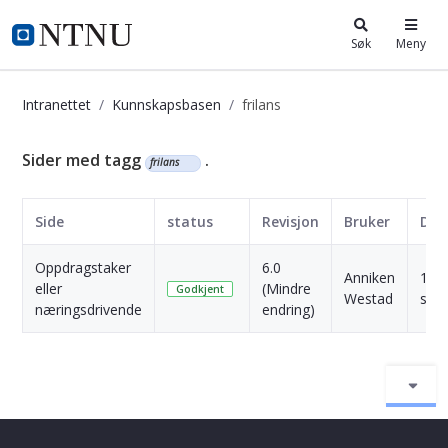
i.ntnu.no
Søk
Meny
Intranettet
Kunnskapsbasen
frilans
Kunnskapsbasen
Sider med tagg
.
frilans
Side
status
Revisjon
Bruker
Dat
Oppdragstaker
6.0
Anniken
1 År
eller
(Mindre
Godkjent
Westad
side
næringsdrivende
endring)