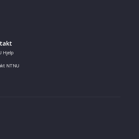
takt
 Hjelp
akt NTNU