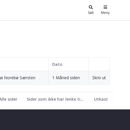
Søk
Meny
Dato
lai Norebø Særsten
1 Måned siden
Skriv ut
Alle sider
Sider som ikke har lenke til seg
Utkast