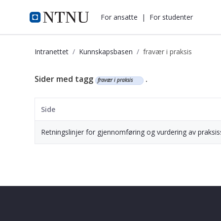
i.ntnu.no
For ansatte
|
For studenter
Intranettet
Kunnskapsbasen
fravær i praksis
Kunnskapsbasen
Sider med tagg
.
fravær i praksis
Side
Retningslinjer for gjennomføring og vurdering av praksis