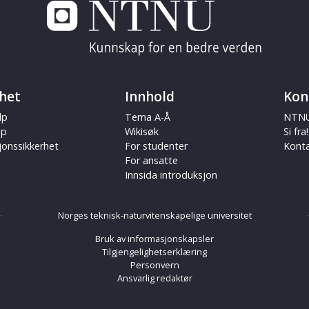
het
Innhold
Kon
lp
Tema A-Å
NTNU
ap
Wikisøk
Si fra!
jonssikkerhet
For studenter
Kont
For ansatte
Innsida introduksjon
Norges teknisk-naturvitenskapelige universitet
Bruk av informasjonskapsler
Tilgjengelighetserklæring
Personvern
Ansvarlig redaktør