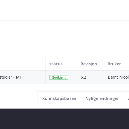
status
Revisjon
Bruker
studier - MH
6.2
Bernt Nico
Godkjent
Kunnskapsbasen
Nylige endringer