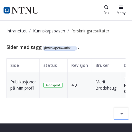
i.ntnu.no
Søk
Meny
Intranettet
Kunnskapsbasen
forskningsresultater
Kunnskapsbasen
Sider med tagg
.
forskningsresultater
Side
status
Revisjon
Bruker
Dat
1
Publikasjoner
Marit
4.3
Mån
Godkjent
på Min profil
Brodshaug
side