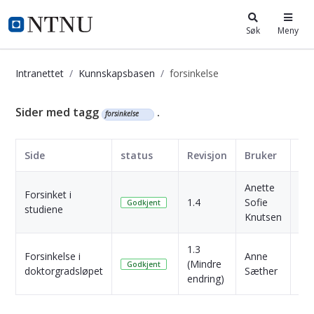
i.ntnu.no
Søk
Meny
Intranettet
Kunnskapsbasen
forsinkelse
Kunnskapsbasen
Sider med tagg
.
forsinkelse
Side
status
Revisjon
Bruker
Da
Anette
Forsinket i
1 Å
1.4
Sofie
Godkjent
studiene
sid
Knutsen
1.3
3
Forsinkelse i
Anne
(Mindre
Må
Godkjent
doktorgradsløpet
Sæther
endring)
sid