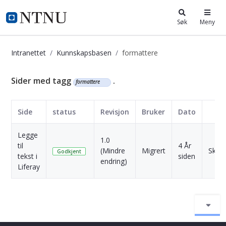
i.ntnu.no
Søk
Meny
Intranettet
Kunnskapsbasen
formattere
Kunnskapsbasen
Sider med tagg
.
formattere
Side
status
Revisjon
Bruker
Dato
Legge
1.0
til
4 År
(Mindre
Migrert
Skriv
Godkjent
tekst i
siden
endring)
Liferay