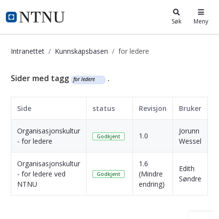
i.ntnu.no
Søk
Meny
Intranettet
Kunnskapsbasen
for ledere
Kunnskapsbasen
Sider med tagg
.
for ledere
Side
status
Revisjon
Bruker
D
Organisasjonskultur
Jorunn
2
1.0
Godkjent
- for ledere
Wessel
s
Organisasjonskultur
1.6
2
Edith
- for ledere ved
(Mindre
M
Godkjent
Søndre
NTNU
endring)
s