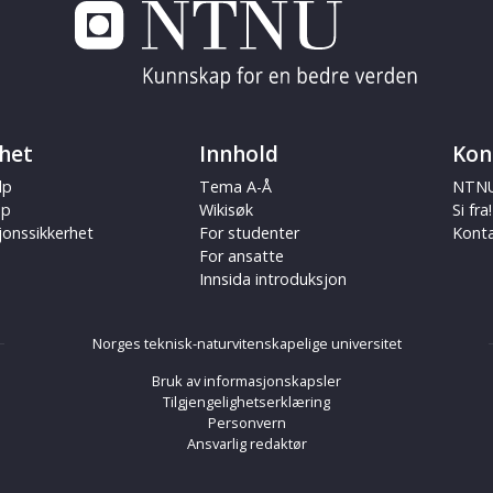
het
Innhold
Kon
lp
Tema A-Å
NTNU
ap
Wikisøk
Si fra!
jonssikkerhet
For studenter
Kont
For ansatte
Innsida introduksjon
Norges teknisk-naturvitenskapelige universitet
Bruk av informasjonskapsler
Tilgjengelighetserklæring
Personvern
Ansvarlig redaktør