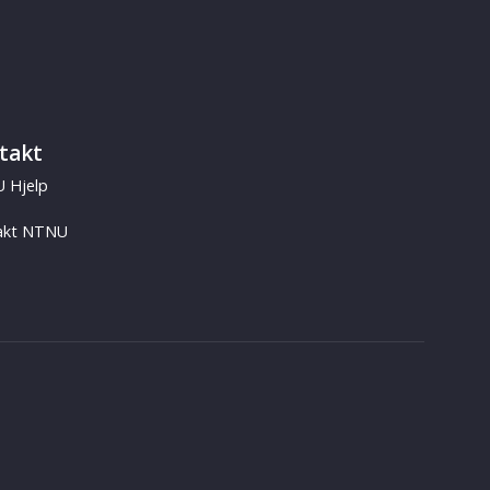
takt
 Hjelp
akt NTNU