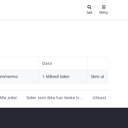
Søk
Meny
Dato
khammermo
1 Måned siden
Skriv ut
Alle sider
Sider som ikke har lenke til seg
Utkast