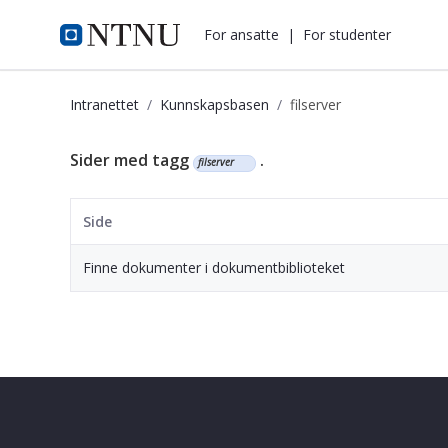
i.ntnu.no
For ansatte
|
For studenter
Intranettet
Kunnskapsbasen
filserver
Kunnskapsbasen
Sider med tagg
.
filserver
Side
Finne dokumenter i dokumentbiblioteket