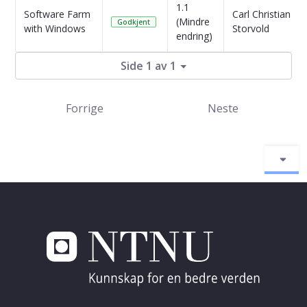
1.1
Software Farm
Carl Christian
(Mindre
Godkjent
with Windows
Storvold
endring)
Side 1 av 1
Forrige
Neste