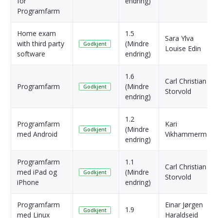
for
endring)
Programfarm
Home exam
1.5
Sara Ylva
with third party
(Mindre
Godkjent
Louise Edin
software
endring)
1.6
Carl Christian
Programfarm
(Mindre
Godkjent
Storvold
endring)
1.2
Programfarm
Kari
(Mindre
Godkjent
med Android
Vikhammermo
endring)
Programfarm
1.1
Carl Christian
med iPad og
(Mindre
Godkjent
Storvold
iPhone
endring)
Programfarm
Einar Jørgen
1.9
Godkjent
med Linux
Haraldseid