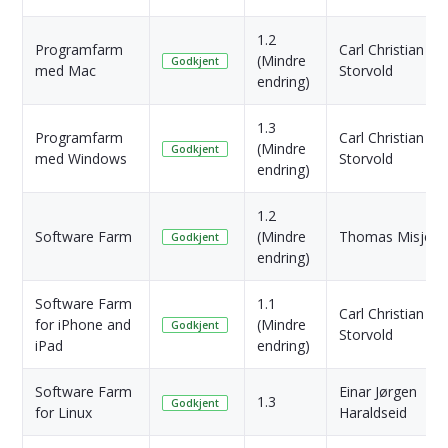
1.2
Programfarm
Carl Christian
(Mindre
Godkjent
med Mac
Storvold
endring)
1.3
Programfarm
Carl Christian
(Mindre
Godkjent
med Windows
Storvold
endring)
1.2
Software Farm
(Mindre
Thomas Misje
Godkjent
endring)
Software Farm
1.1
Carl Christian
for iPhone and
(Mindre
Godkjent
Storvold
iPad
endring)
Software Farm
Einar Jørgen
1.3
Godkjent
for Linux
Haraldseid