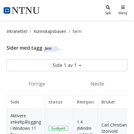
i.ntnu.no
Søk
Meny
Intranettet
Kunnskapsbasen
farm
Kunnskapsbasen
Sider med tagg
.
farm
Side 1 av 1
Forrige
Neste
Side
status
Revisjon
Bruker
Aktivere
enkeltpålogging
1.4
Carl Christian
i Windows 11
(Mindre
Godkjent
Storvold