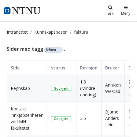
i.ntnu.no
Søk
Meny
Intranettet
Kunnskapsbasen
faktura
Kunnskapsbasen
Sider med tagg
.
faktura
Side
status
Revisjon
Bruker
Dat
1.8
2
Anniken
Regnskap
(Mindre
Mån
Godkjent
Westad
endring)
side
Kontakt
Bjarne
11
innkjøpsenheten
3.5
Anders
Mån
Godkjent
ved MH-
Lein
side
fakultetet