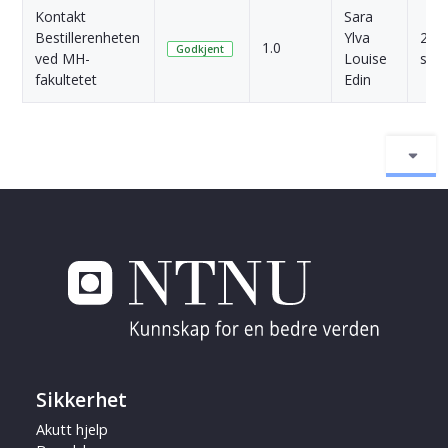
Kontakt
Sara
Bestillerenheten
Ylva
2 År
1.0
Godkjent
ved MH-
Louise
side
fakultetet
Edin
Sikkerhet
Akutt hjelp