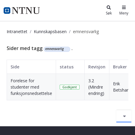
i.ntnu.no
Søk
Meny
Intranettet
Kunnskapsbasen
emnensvarlig
Kunnskapsbasen
Sider med tagg
.
emnensvarlig
Side
status
Revisjon
Bruker
Forelese for
3.2
Erik
studenter med
(Mindre
Godkjent
Betshamm
funksjonsnedsettelse
endring)