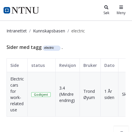
i.ntnu.no
Søk
Meny
Intranettet
Kunnskapsbasen
electric
Kunnskapsbasen
Sider med tagg
.
electric
Side
status
Revisjon
Bruker
Dato
Electric
cars
3.4
for
Trond
1 År
(Mindre
Skriv
Godkjent
work-
Øyum
siden
endring)
related
use