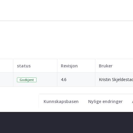
status
Revisjon
Bruker
4.6
Kristin Skjeldesta
Godkjent
Kunnskapsbasen
Nylige endringer