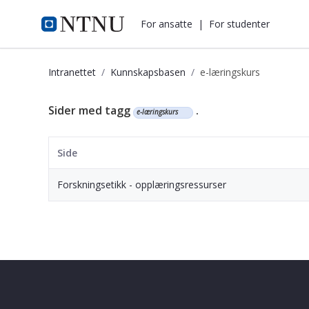
i.ntnu.no
For ansatte
|
For studenter
Intranettet
Kunnskapsbasen
e-læringskurs
Kunnskapsbasen
Sider med tagg
.
e-læringskurs
Side
Forskningsetikk - opplæringsressurser