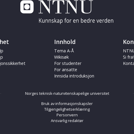
het
Innhold
Kon
lp
Tema A-Å
NTNU
ap
Wikisøk
Si fra!
jonssikkerhet
For studenter
Kont
For ansatte
Innsida introduksjon
Norges teknisk-naturvitenskapelige universitet
Bruk av informasjonskapsler
Tilgjengelighetserklæring
Personvern
Ansvarlig redaktør