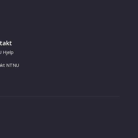
takt
 Hjelp
akt NTNU