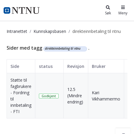
i.ntnu.no
Søk
Meny
Intranettet
Kunnskapsbasen
direkteinnbetaling til ntnu
Kunnskapsbasen
Sider med tagg
.
direkteinnbetaling til ntnu
Side
status
Revisjon
Bruker
Da
Støtte til
fagbrukere
12.5
1
- Fordring
Kari
(Mindre
Må
Godkjent
til
Vikhammermo
endring)
sid
innbetaling
- FTI