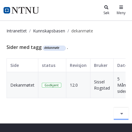
i.ntnu.no
Søk
Meny
Intranettet
Kunnskapsbasen
dekanmøte
Kunnskapsbasen
Sider med tagg
.
dekanmøte
Side
status
Revisjon
Bruker
Dato
5
Sissel
Dekanmøtet
12.0
Månede
Godkjent
Rogstad
siden