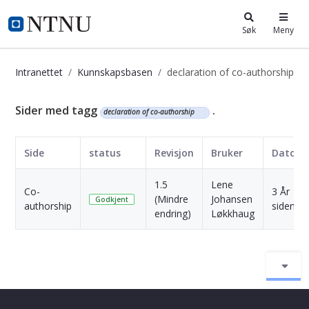
i.ntnu.no
Søk
Meny
Intranettet
Kunnskapsbasen
declaration of co-authorship
Kunnskapsbasen
Sider med tagg
.
declaration of co-authorship
Side
status
Revisjon
Bruker
Dato
1.5
Lene
Co-
3 År
(Mindre
Johansen
Godkjent
authorship
siden
endring)
Løkkhaug