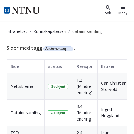
i.ntnu.no
Søk
Meny
Intranettet
Kunnskapsbasen
datainnsamling
Kunnskapsbasen
Sider med tagg
.
datainnsamling
Side
status
Revisjon
Bruker
1.2
Carl Christian
Nettskjema
(Mindre
Godkjent
Storvold
endring)
3.4
Ingrid
Datainnsamling
(Mindre
Godkjent
Heggland
endring)
TSD -
2.4
Idun