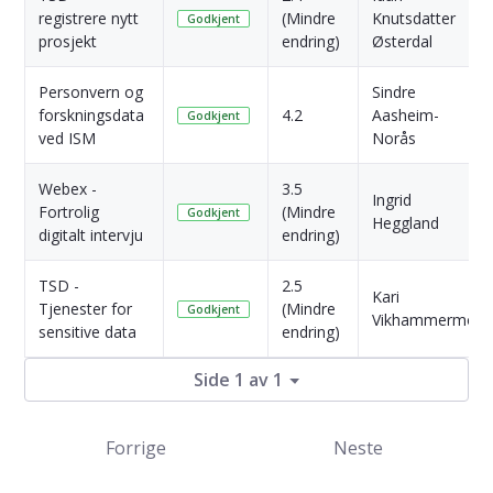
registrere nytt
(Mindre
Knutsdatter
Godkjent
prosjekt
endring)
Østerdal
Personvern og
Sindre
forskningsdata
4.2
Aasheim-
Godkjent
ved ISM
Norås
Webex -
3.5
Ingrid
Fortrolig
(Mindre
Godkjent
Heggland
digitalt intervju
endring)
TSD -
2.5
Kari
Tjenester for
(Mindre
Godkjent
Vikhammermo
sensitive data
endring)
Side 1 av 1
Forrige
Neste