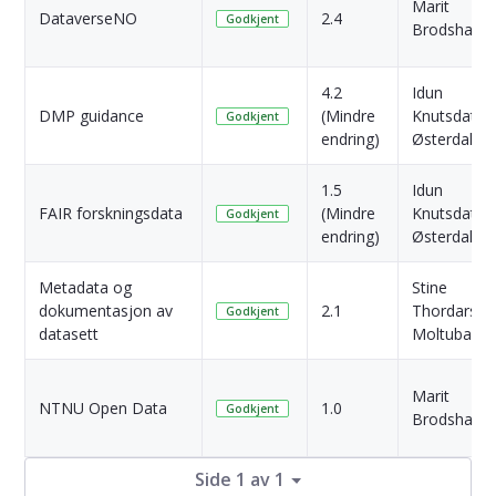
Marit
DataverseNO
2.4
Godkjent
Brodshaug
4.2
Idun
DMP guidance
(Mindre
Knutsdatter
Godkjent
endring)
Østerdal
1.5
Idun
FAIR forskningsdata
(Mindre
Knutsdatter
Godkjent
endring)
Østerdal
Metadata og
Stine
dokumentasjon av
2.1
Thordarson
Godkjent
datasett
Moltubakk
Marit
NTNU Open Data
1.0
Godkjent
Brodshaug
Side 1 av 1