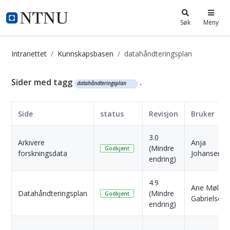
i.ntnu.no
Søk
Meny
Intranettet
Kunnskapsbasen
datahåndteringsplan
Kunnskapsbasen
Sider med tagg
.
datahåndteringsplan
Side
status
Revisjon
Bruker
3.0
Arkivere
Anja
(Mindre
Godkjent
forskningsdata
Johansen
endring)
4.9
Ane Møller
Datahåndteringsplan
(Mindre
Godkjent
Gabrielsen
endring)