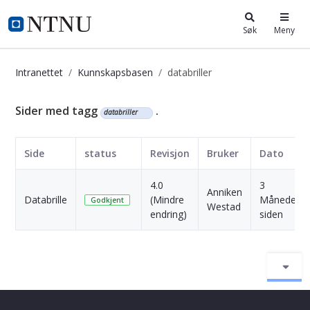
i.ntnu.no
Søk
Meny
Intranettet
Kunnskapsbasen
databriller
Kunnskapsbasen
Sider med tagg
.
databriller
Side
status
Revisjon
Bruker
Dato
4.0
3
Anniken
Databrille
(Mindre
Måneder
Godkjent
Westad
endring)
siden