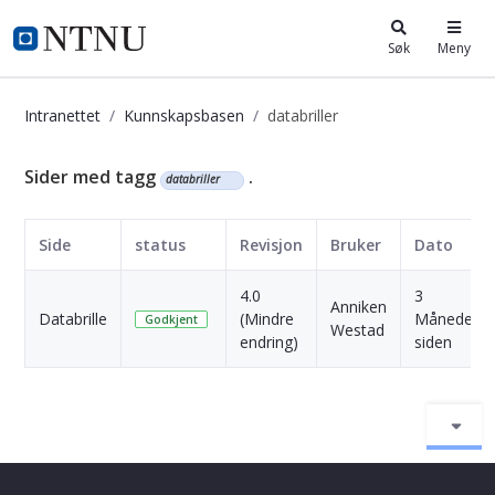
i.ntnu.no
Søk
Meny
Intranettet
Kunnskapsbasen
databriller
Kunnskapsbasen
Sider med tagg
.
databriller
Side
status
Revisjon
Bruker
Dato
4.0
3
Anniken
Databrille
(Mindre
Måneder
Godkjent
Westad
endring)
siden