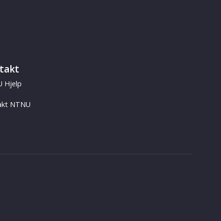
takt
 Hjelp
akt NTNU