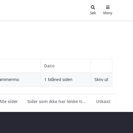
Søk
Meny
Dato
khammermo
1 Måned siden
Skriv ut
Alle sider
Sider som ikke har lenke til seg
Utkast