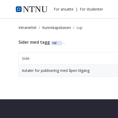
i.ntnu.no
For ansatte
|
For studenter
Intranettet
Kunnskapsbasen
cup
Kunnskapsbasen
Sider med tagg
.
cup
Side
Avtaler for publisering med åpen tilgang