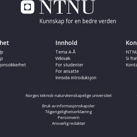
het
Innhold
Kon
lp
Tema A-Å
NTNU
ap
Wikisøk
Si fra!
jonssikkerhet
For studenter
Kont
For ansatte
Innsida introduksjon
Norges teknisk-naturvitenskapelige universitet
Bruk av informasjonskapsler
Tilgjengelighetserklæring
Personvern
Ansvarlig redaktør