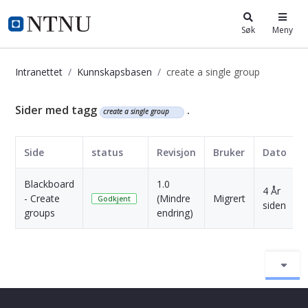
i.ntnu.no
Søk
Meny
Intranettet
Kunnskapsbasen
create a single group
Kunnskapsbasen
Sider med tagg
.
create a single group
Side
status
Revisjon
Bruker
Dato
Blackboard
1.0
4 År
- Create
(Mindre
Migrert
S
Godkjent
siden
groups
endring)