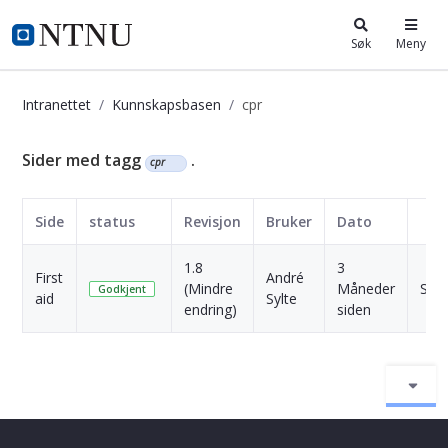
i.ntnu.no
Søk
Meny
Intranettet
Kunnskapsbasen
cpr
Kunnskapsbasen
Sider med tagg
.
cpr
Side
status
Revisjon
Bruker
Dato
1.8
3
First
André
(Mindre
Måneder
Skri
Godkjent
aid
Sylte
endring)
siden