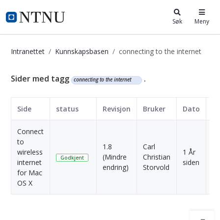
i.ntnu.no
Søk
Meny
Intranettet
Kunnskapsbasen
connecting to the internet
Kunnskapsbasen
Sider med tagg
.
connecting to the internet
Side
status
Revisjon
Bruker
Dato
Connect
to
1.8
Carl
wireless
1 År
(Mindre
Christian
Sk
Godkjent
internet
siden
endring)
Storvold
for Mac
OS X