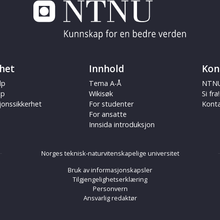
het
Innhold
Kon
lp
Tema A-Å
NTNU
ap
Wikisøk
Si fra!
jonssikkerhet
For studenter
Kont
For ansatte
Innsida introduksjon
Norges teknisk-naturvitenskapelige universitet
Bruk av informasjonskapsler
Tilgjengelighetserklæring
Personvern
Ansvarlig redaktør