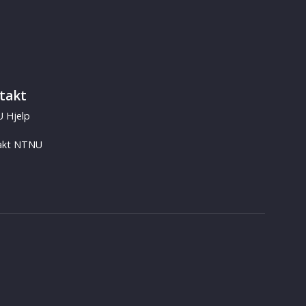
takt
 Hjelp
akt NTNU