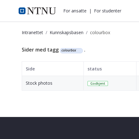
i.ntnu.no
For ansatte
|
For studenter
Intranettet
Kunnskapsbasen
colourbox
Kunnskapsbasen
Sider med tagg
.
colourbox
Side
status
Stock photos
Godkjent