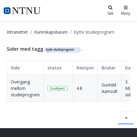
i.ntnu.no
Søk
Meny
Intranettet
Kunnskapsbasen
bytte studieprogram
Kunnskapsbasen
Sider med tagg
.
bytte studieprogram
Side
status
Revisjon
Bruker
Dato
Overgang
3
Gunhild
mellom
4.8
Måne
Godkjent
Aamodt
studieprogram
siden