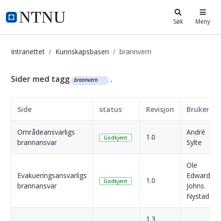
i.ntnu.no
Søk
Meny
Intranettet
Kunnskapsbasen
brannvern
Kunnskapsbasen
Sider med tagg
.
brannvern
Side
status
Revisjon
Bruker
Områdeansvarligs
André
1.0
Godkjent
brannansvar
Sylte
Ole
Evakueringsansvarligs
Edward
1.0
Godkjent
brannansvar
Johns
Nystad
1.3