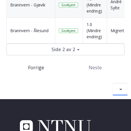
André
Brannvern - Gjøvik
(Mindre
Godkjent
Sylte
endring)
1.0
Brannvern - Ålesund
(Mindre
Migrert
Godkjent
endring)
Side 2 av 2
Forrige
Neste