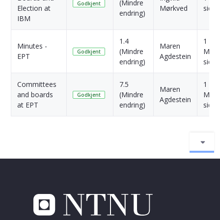
(Mindre
Godkjent
Election at
Mørkved
siden
endring)
IBM
1.4
1
Minutes -
Maren
(Mindre
Mån
Godkjent
EPT
Agdestein
endring)
siden
Committees
7.5
1
Maren
and boards
(Mindre
Mån
Godkjent
Agdestein
at EPT
endring)
siden