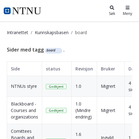
i.ntnu.no
Søk
Meny
Intranettet
Kunnskapsbasen
board
Kunnskapsbasen
Sider med tagg
.
board
Side
status
Revisjon
Bruker
Dat
4 År
NTNUs styre
1.0
Migrert
Godkjent
siden
Blackboard -
1.0
4 År
Courses and
(Mindre
Migrert
Godkjent
siden
organizations
endring)
Comittees
1.6
Boards and
Ingvild
1 År