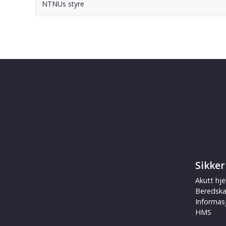
NTNUs styre
Sikker
Akutt hje
Beredsk
Informas
HMS