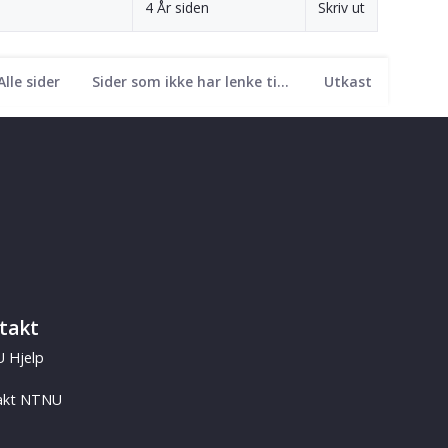
4 År siden
Skriv ut
Alle sider
Sider som ikke har lenke til seg
Utkast
takt
 Hjelp
akt NTNU