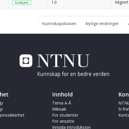
1.0
Migrert
Godkjent
Kunnskapsbasen
Nylige endringer
het
Innhold
Kon
lp
Tema A-Å
NTNU
ap
Wikisøk
Si fra!
jonssikkerhet
For studenter
Kont
For ansatte
Innsida introduksjon