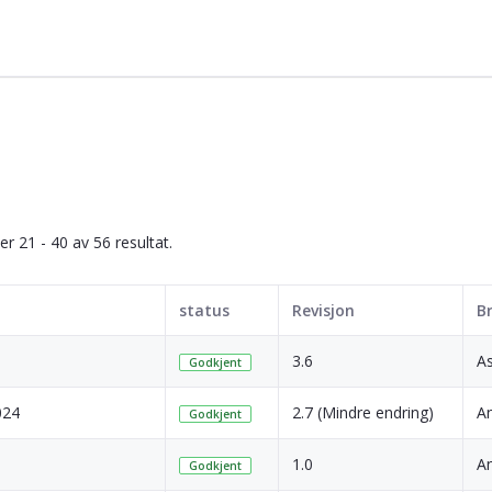
ser 21 - 40 av 56 resultat.
status
Revisjon
B
3.6
As
Godkjent
024
2.7 (Mindre endring)
A
Godkjent
1.0
A
Godkjent