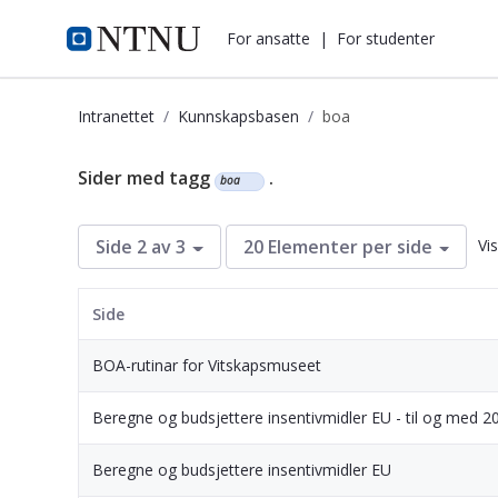
i.ntnu.no
For ansatte
|
For studenter
Intranettet
Kunnskapsbasen
boa
Kunnskapsbasen
Sider med tagg
.
boa
Vi
Side 2 av 3
20 Elementer per side
Side
BOA-rutinar for Vitskapsmuseet
Beregne og budsjettere insentivmidler EU - til og med 2
Beregne og budsjettere insentivmidler EU