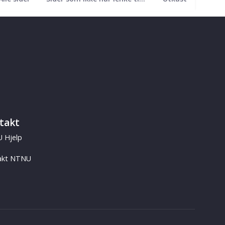
takt
 Hjelp
akt NTNU