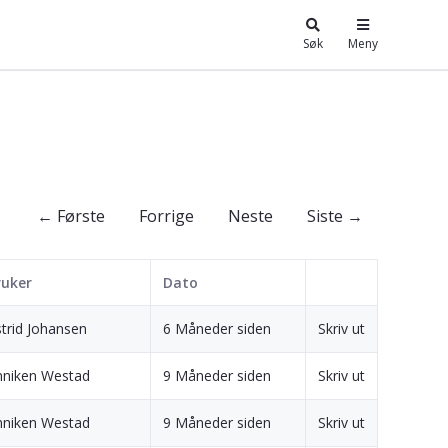
Søk
Meny
← Første
Forrige
Neste
Siste →
ruker
Dato
trid Johansen
6 Måneder siden
Skriv ut
nniken Westad
9 Måneder siden
Skriv ut
nniken Westad
9 Måneder siden
Skriv ut