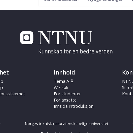
het
Innhold
Kon
lp
Tema A-Å
NTNU
ap
Wikisøk
Si fra!
jonssikkerhet
For studenter
Kont
For ansatte
Innsida introduksjon
Norges teknisk-naturvitenskapelige universitet