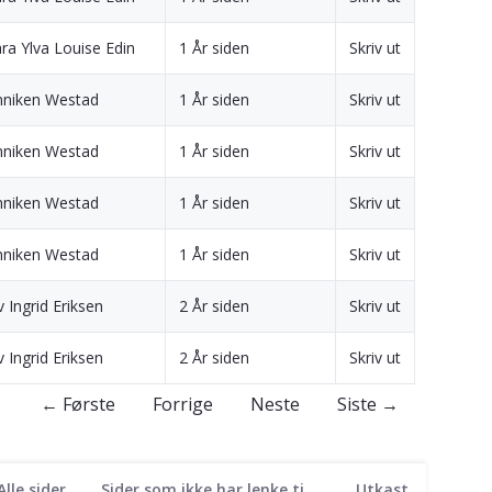
ra Ylva Louise Edin
1 År siden
Skriv ut
nniken Westad
1 År siden
Skriv ut
nniken Westad
1 År siden
Skriv ut
nniken Westad
1 År siden
Skriv ut
nniken Westad
1 År siden
Skriv ut
v Ingrid Eriksen
2 År siden
Skriv ut
v Ingrid Eriksen
2 År siden
Skriv ut
← Første
Forrige
Neste
Siste →
Alle sider
Sider som ikke har lenke til seg
Utkast