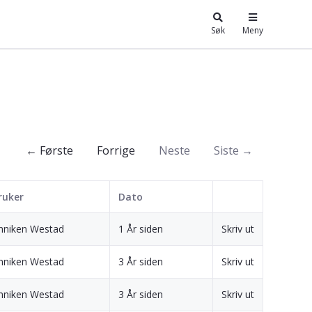
Søk
Meny
← Første
Forrige
Neste
Siste →
ruker
Dato
nniken Westad
1 År siden
Skriv ut
nniken Westad
3 År siden
Skriv ut
nniken Westad
3 År siden
Skriv ut