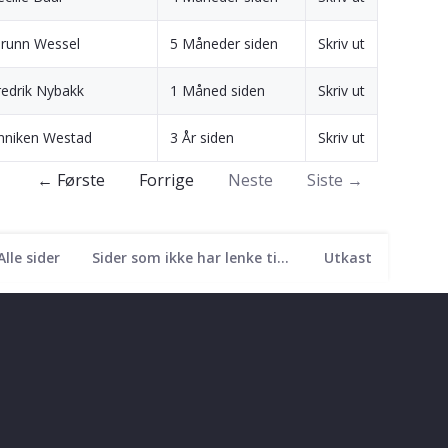
orunn Wessel
5 Måneder siden
Skriv ut
redrik Nybakk
1 Måned siden
Skriv ut
nniken Westad
3 År siden
Skriv ut
← Første
Forrige
Neste
Siste →
Alle sider
Sider som ikke har lenke til seg
Utkast