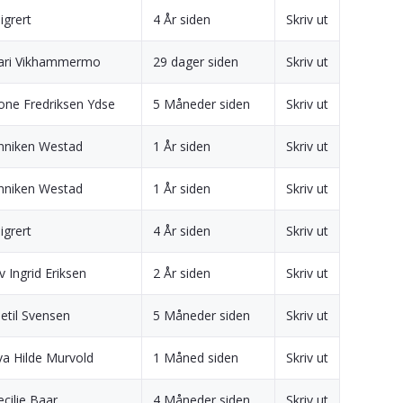
igrert
4 År siden
Skriv ut
ari Vikhammermo
29 dager siden
Skriv ut
one Fredriksen Ydse
5 Måneder siden
Skriv ut
nniken Westad
1 År siden
Skriv ut
nniken Westad
1 År siden
Skriv ut
igrert
4 År siden
Skriv ut
v Ingrid Eriksen
2 År siden
Skriv ut
jetil Svensen
5 Måneder siden
Skriv ut
va Hilde Murvold
1 Måned siden
Skriv ut
ecilie Baar
4 Måneder siden
Skriv ut