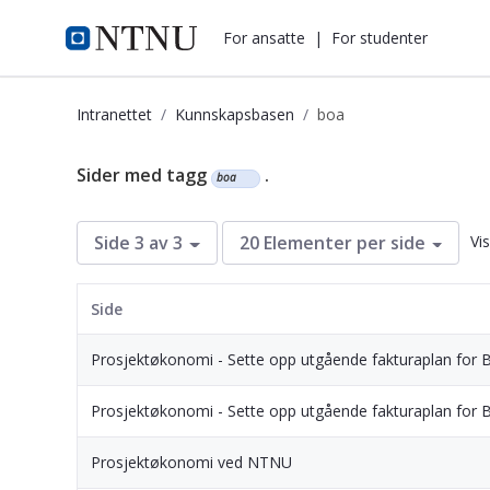
i.ntnu.no
For ansatte
|
For studenter
Intranettet
Kunnskapsbasen
boa
Kunnskapsbasen
Sider med tagg
.
boa
Vi
Side 3 av 3
20 Elementer per side
Side
Prosjektøkonomi - Sette opp utgående fakturaplan for 
Prosjektøkonomi - Sette opp utgående fakturaplan for 
Prosjektøkonomi ved NTNU