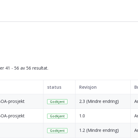
ser 41 - 56 av 56 resultat.
status
Revisjon
B
BOA-prosjekt
2.3 (Mindre endring)
A
Godkjent
BOA-prosjekt
1.0
A
Godkjent
1.2 (Mindre endring)
A
Godkjent