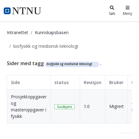
i.ntnu.no
Søk
Meny
Intranettet
Kunnskapsbasen
biofysikk og medisinsk teknologi
Kunnskapsbasen
Sider med tagg
.
biofysikk og medisinsk teknologi
Side
status
Revisjon
Bruker
Da
Prosjektoppgaver
og
4 Å
1.0
Migrert
Godkjent
masteroppgaver i
sid
fysikk