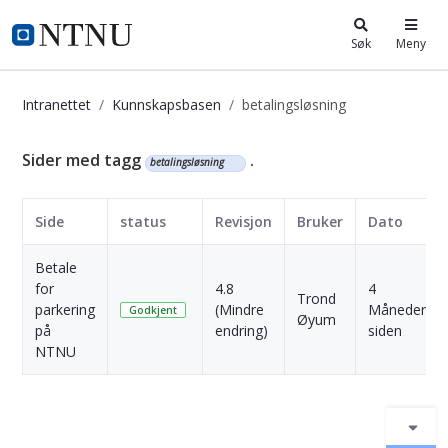
i.ntnu.no
Søk
Meny
Intranettet
Kunnskapsbasen
betalingsløsning
Kunnskapsbasen
Sider med tagg
.
betalingsløsning
Side
status
Revisjon
Bruker
Dato
Betale
for
4.8
4
Trond
parkering
(Mindre
Måneder
Godkjent
Øyum
på
endring)
siden
NTNU