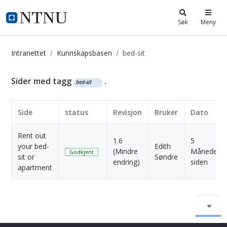
i.ntnu.no
Søk
Meny
Intranettet
Kunnskapsbasen
bed-sit
Kunnskapsbasen
Sider med tagg
.
bed-sit
Side
status
Revisjon
Bruker
Dato
Rent out
1.6
5
your bed-
Edith
(Mindre
Måneder
Godkjent
sit or
Søndre
endring)
siden
apartment